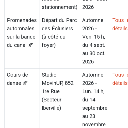
stationnement)
2026
Promenades
Départ du Parc
Automne
Tous l
automnales
des Éclusiers
2026 -
détails
sur la bande
(à côté du
Ven. 15 h,
du canal 🍂
foyer)
du 4 sept.
au 30 oct.
2026
Cours de
Studio
Automne
Tous l
danse 🍂
MovinUP, 852
2026 -
détails
1re Rue
Lun. 14 h,
(Secteur
du 14
Iberville)
septembre
au 23
novembre