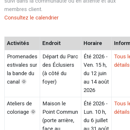
suivi dans la communauté ou en attente et aux
membres client.
Consultez le calendrier
Activités
Endroit
Horaire
Infor
Promenades
Départ du Parc
Été 2026 -
Tous l
estivales sur
des Éclusiers
Ven. 15 h,
détails
la bande du
(à côté du
du 12 juin
canal 🌞
foyer)
au 14 août
2026
Ateliers de
Maison le
Été 2026 -
Tous l
coloriage 🌞
Point Commun
Lun. 10 h,
détails
(porte arrière,
du 6 juillet
face au
au 31 août